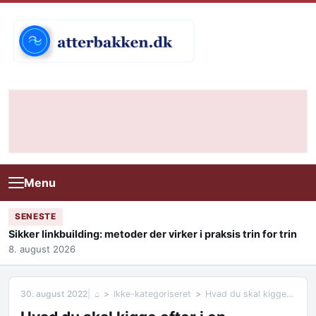
Skip to content
Menu
SENESTE
Sikker linkbuilding: metoder der virker i praksis trin for trin
8. august 2026
30. august 2022
⌂
Ikke-kategoriseret
Hvad du skal kigge efter i en udendørs fletstol