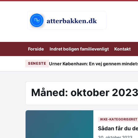
Skip to content
Forside
Indret boligen familievenligt
Kontakt
Urner København: En vej gennem mindets
SENESTE
Måned:
oktober 202
IKKE-KATEGORISERET
Sådan får du d
30. oktober 2023