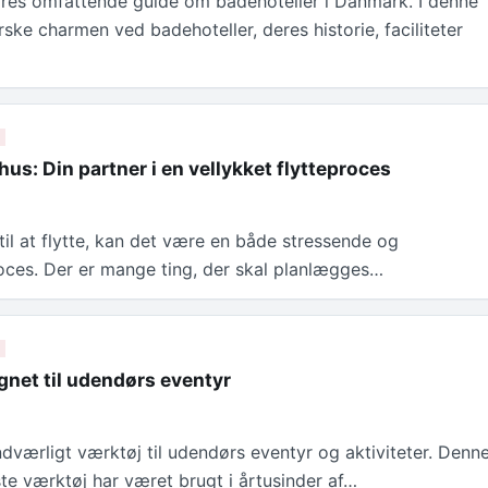
res omfattende guide om badehoteller i Danmark. I denne
orske charmen ved badehoteller, deres historie, faciliteter
hus: Din partner i en vellykket flytteproces
il at flytte, kan det være en både stressende og
ces. Der er mange ting, der skal planlægges…
gnet til udendørs eventyr
dværligt værktøj til udendørs eventyr og aktiviteter. Denn
te værktøj har været brugt i årtusinder af…