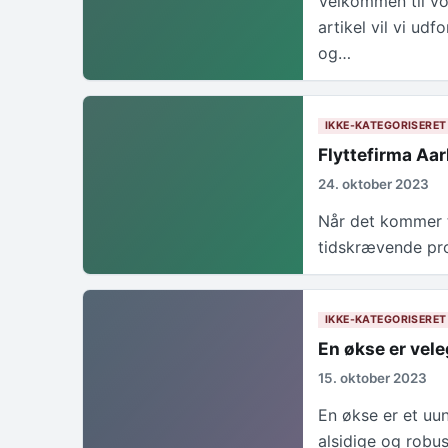
Velkommen til vo
artikel vil vi udf
og…
IKKE-KATEGORISERET
Flyttefirma Aar
24. oktober 2023
Når det kommer t
tidskrævende pro
IKKE-KATEGORISERET
En økse er vele
15. oktober 2023
En økse er et uun
alsidige og robus