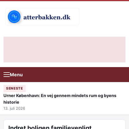
Skip to content
Menu
SENESTE
Urner København: En vej gennem mindets rum og byens
historie
13. juli 2026
Indret boligen familievenligt