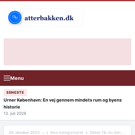
Skip to content
Menu
SENESTE
Urner København: En vej gennem mindets rum og byens
historie
13. juli 2026
30. oktober 2023
⌂
Ikke-kategoriseret
Sådan får du den bedste ejendomsservice på Amager