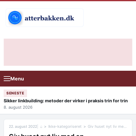
Skip to content
Menu
SENESTE
Sikker linkbuilding: metoder der virker i praksis trin for trin
8. august 2026
22. august 2022
⌂
Ikke-kategoriseret
Giv huset nyt liv med en vinduespudsning i Odder