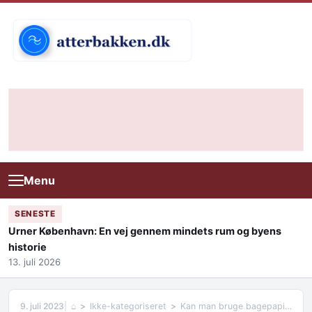
Skip to content
Menu
SENESTE
Urner København: En vej gennem mindets rum og byens
historie
13. juli 2026
9. juli 2023
⌂
Ikke-kategoriseret
Kan man bruge bagepapir i en airfryer?