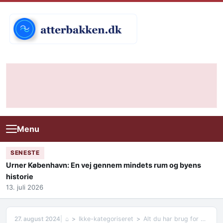
Skip to content
Menu
SENESTE
Urner København: En vej gennem mindets rum og byens
historie
13. juli 2026
27. august 2024
⌂
Ikke-kategoriseret
Alt du har brug for at vide om Tømrerhammere