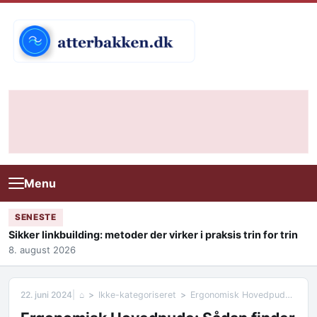
Skip to content
Menu
SENESTE
Sikker linkbuilding: metoder der virker i praksis trin for trin
8. august 2026
22. juni 2024
⌂
Ikke-kategoriseret
Ergonomisk Hovedpude: Sådan finder du den perfekte pude til en god nats søvn