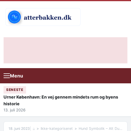
Skip to content
Menu
SENESTE
Urner København: En vej gennem mindets rum og byens
historie
13. juli 2026
18. juni 2023
⌂
Ikke-kategoriseret
Hund Symbolik – Alt Du Behøver At Vide