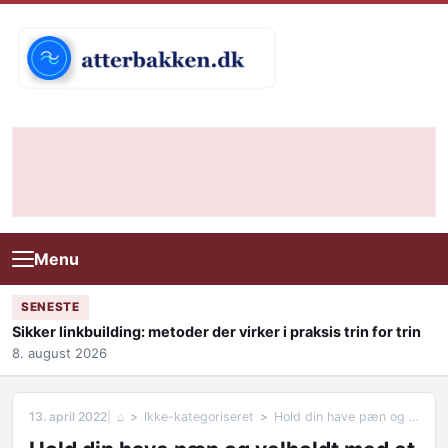
Skip to content
Menu
SENESTE
Sikker linkbuilding: metoder der virker i praksis trin for trin
8. august 2026
13. april 2022
⌂
Ikke-kategoriseret
Hold din have pæn og velholdt med et robotplæneklipper tilbud