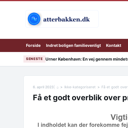
Skip to content
Forside
Indret boligen familievenligt
Kontakt
Urner København: En vej gennem mindets
SENESTE
6. april 2023
⌂
Ikke-kategoriseret
Få et godt over
Få et godt overblik over p