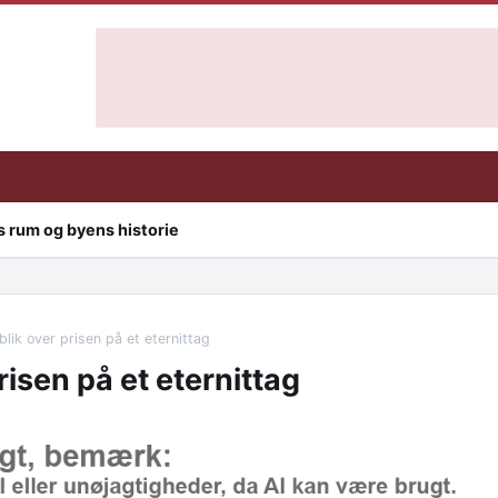
 rum og byens historie
blik over prisen på et eternittag
risen på et eternittag