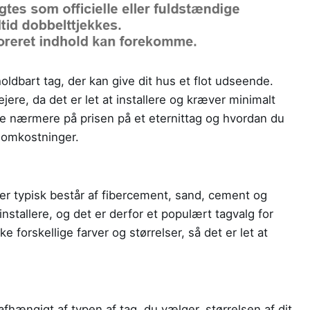
holdbart tag, der kan give dit hus et flot udseende.
ere, da det er let at installere og kræver minimalt
 se nærmere på prisen på et eternittag og hvordan du
e omkostninger.
der typisk består af fibercement, sand, cement og
 installere, og det er derfor et populært tagvalg for
orskellige farver og størrelser, så det er let at
afhængigt af typen af tag, du vælger, størrelsen af dit