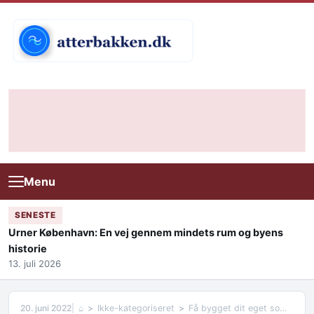
Skip to content
Menu
SENESTE
Urner København: En vej gennem mindets rum og byens
historie
13. juli 2026
20. juni 2022
⌂
Ikke-kategoriseret
Få bygget dit eget sommerhus fra bunden