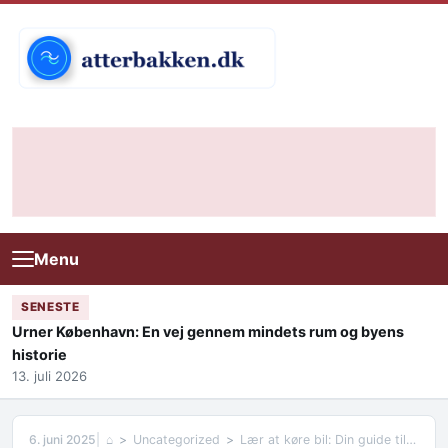
Skip to content
Menu
SENESTE
Urner København: En vej gennem mindets rum og byens
historie
13. juli 2026
6. juni 2025
⌂
Uncategorized
Lær at køre bil: Din guide til at blive en dygtig bilist