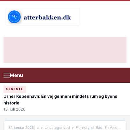
Skip to content
Menu
SENESTE
Urner København: En vej gennem mindets rum og byens
historie
13. juli 2026
31. januar 2025
⌂
Uncategorized
Fjernstyret Båd: En Verden af Sjov og Spænding på Vandet