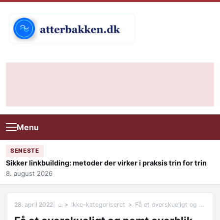
Skip to content
Menu
SENESTE
Sikker linkbuilding: metoder der virker i praksis trin for trin
8. august 2026
28. april 2022
⌂
Ikke-kategoriseret
Få et overskueligt og nemt overblik over tømrerne i dit område