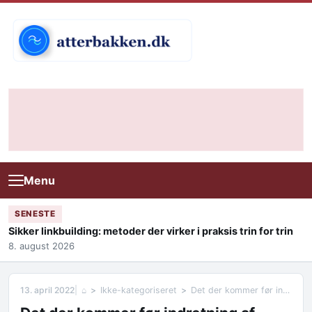
Skip to content
Menu
SENESTE
Sikker linkbuilding: metoder der virker i praksis trin for trin
8. august 2026
13. april 2022
⌂
Ikke-kategoriseret
Det der kommer før indretning af boligen