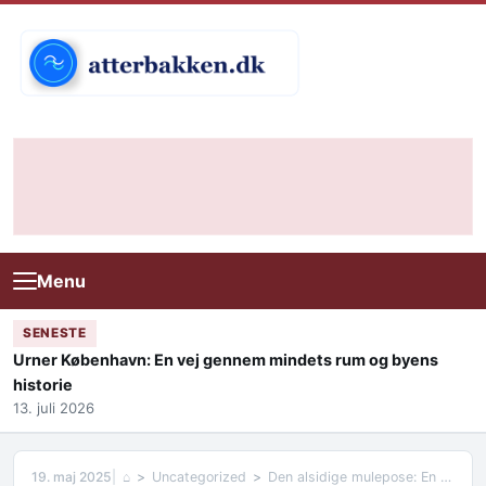
Skip to content
Menu
SENESTE
Urner København: En vej gennem mindets rum og byens
historie
13. juli 2026
19. maj 2025
⌂
Uncategorized
Den alsidige mulepose: En miljøvenlig og stilfuld løsning