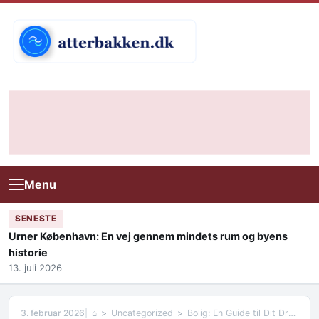
Skip to content
Menu
SENESTE
Urner København: En vej gennem mindets rum og byens
historie
13. juli 2026
3. februar 2026
⌂
Uncategorized
Bolig: En Guide til Dit Drømmehjem