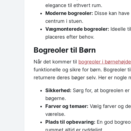
elegance til ethvert rum.
Moderne bogreoler:
Disse kan have u
centrum i stuen.
Vægmonterede bogreoler:
Ideelle t
placeres efter behov.
Bogreoler til Børn
Når det kommer til
bogreoler i børnehøjde
funktionelle og sikre for børn. Bogreoler t
returnere deres bøger selv. Her er nogle 
Sikkerhed:
Sørg for, at bogreolen er 
bøgerne.
Farver og temaer:
Vælg farver og des
værelse.
Plads til opbevaring:
En god bogreol 
rummet altid er ryddeligt.