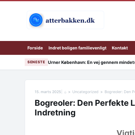
Skip to content
Forside
Indret boligen familievenligt
Kontakt
Urner København: En vej gennem mindets
SENESTE
15. marts 2025
⌂
Uncategorized
Bogreoler: Den P
Bogreoler: Den Perfekte L
Indretning